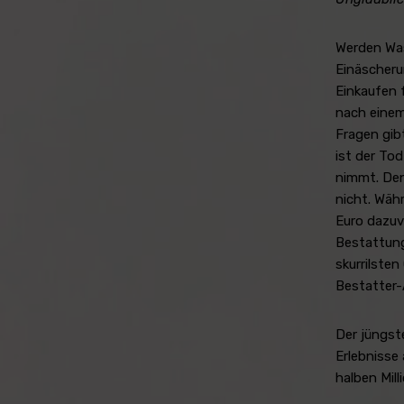
Werden Was
Einäscher
Einkaufen 
nach einem
Fragen gibt
ist der To
nimmt. Den
nicht. Wäh
Euro dazuv
Bestattung
skurrilste
Bestatter-
Der jüngst
Erlebnisse
halben Mil