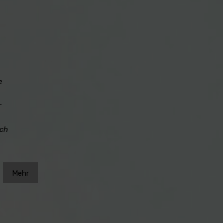
e
r
uch
Mehr