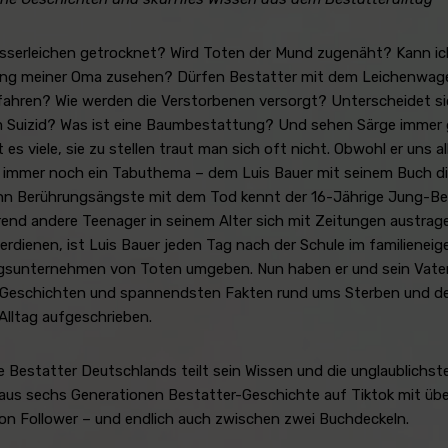
serleichen getrocknet? Wird Toten der Mund zugenäht? Kann ich
ung meiner Oma zusehen? Dürfen Bestatter mit dem Leichenwa
fahren? Wie werden die Verstorbenen versorgt? Unterscheidet s
 Suizid? Was ist eine Baumbestattung? Und sehen Särge immer 
 es viele, sie zu stellen traut man sich oft nicht. Obwohl er uns all
d immer noch ein Tabuthema – dem Luis Bauer mit seinem Buch d
n Berührungsängste mit dem Tod kennt der 16-Jährige Jung-Be
rend andere Teenager in seinem Alter sich mit Zeitungen austrage
erdienen, ist Luis Bauer jeden Tag nach der Schule im familienei
sunternehmen von Toten umgeben. Nun haben er und sein Vater
n Geschichten und spannendsten Fakten rund ums Sterben und d
Alltag aufgeschrieben.
e Bestatter Deutschlands teilt sein Wissen und die unglaublichst
 aus sechs Generationen Bestatter-Geschichte auf Tiktok mit übe
lion Follower – und endlich auch zwischen zwei Buchdeckeln.