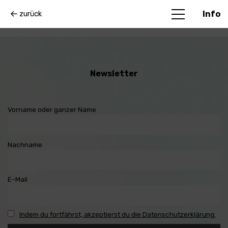
zurück
Info
Newsletter
Vorname oder ganzer Name
Nachname
E-Mail
Indem du fortfährst, akzeptierst du die Datenschutzerklärung.