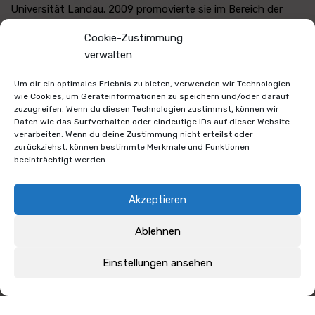
Universität Landau. 2009 promovierte sie im Bereich der
Pädagogischen Psychologie, arbeitete anschließend als
Cookie-Zustimmung
Schulpsychologin und ließ sich in Heidelberg zur
verwalten
Systemischen Therapeutin und Beraterin ausbilden. Seit
2013 ist sie als Psychologin mit eigener Praxis in Landau in
Um dir ein optimales Erlebnis zu bieten, verwenden wir Technologien
der Pfalz selbstständig. 2015 folgte die Weiterbildung zur
wie Cookies, um Geräteinformationen zu speichern und/oder darauf
Sexualtherapeutin. In dieser Funktion trat sie schon
zuzugreifen. Wenn du diesen Technologien zustimmst, können wir
Daten wie das Surfverhalten oder eindeutige IDs auf dieser Website
mehrfach in überregionalen Medien als Expertin auf.
verarbeiten. Wenn du deine Zustimmung nicht erteilst oder
zurückziehst, können bestimmte Merkmale und Funktionen
beeinträchtigt werden.
Akzeptieren
Ablehnen
Vorheriger
Nächster
Einstellungen ansehen