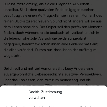
Jule ist Mitte dreißig, als sie die Diagnose ALS erhält –
unheilbar. Statt dem qualvollen Ende entgegenzusehen,
beauftragt sie einen Auftragskiller, sie in einem Moment des
reinen Glücks zu erschießen. So und nicht anders will sie aus
dem Leben scheiden. Der Sniper soll den perfekten Moment
finden, doch während er sie beobachtet, verliebt er sich in
die lebensfrohe Jule. Als sich die beiden ungeplant
begegnen, flammt zwischen ihnen eine Leidenschaft auf,
die alles verändert. Dumm nur, dass ihnen der Auftrag im
Weg steht.
Gefühlvoll und mit viel Humor erzählt Lucy Anders eine
außergewöhnliche Liebesgeschichte aus zwei Perspektiven:
über das Loslassen, den Mut zum Neuanfang und die
Erkenntnis, dass wahres Glück manchmal dort zu finden ist,
wo man es am wenigsten erwartet.
Cookie-Zustimmung
verwalten