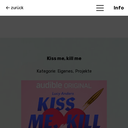
zurück
Info
Kiss me, kill me
Kategorie:
Eigenes
,
Projekte