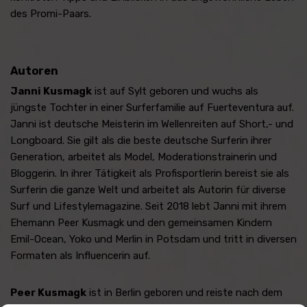
des Promi-Paars.
Autoren
Janni Kusmagk
ist auf Sylt geboren und wuchs als
jüngste Tochter in einer Surferfamilie auf Fuerteventura auf.
Janni ist deutsche Meisterin im Wellenreiten auf Short,- und
Longboard. Sie gilt als die beste deutsche Surferin ihrer
Generation, arbeitet als Model, Moderationstrainerin und
Bloggerin. In ihrer Tätigkeit als Profisportlerin bereist sie als
Surferin die ganze Welt und arbeitet als Autorin für diverse
Surf und Lifestylemagazine. Seit 2018 lebt Janni mit ihrem
Ehemann Peer Kusmagk und den gemeinsamen Kindern
Emil-Ocean, Yoko und Merlin in Potsdam und tritt in diversen
Formaten als Influencerin auf.
Peer Kusmagk
ist in Berlin geboren und reiste nach dem