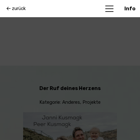
zurück
Info
Der Ruf deines Herzens
Kategorie:
Anderes
,
Projekte