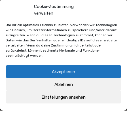
Abitur mit einer Theatergruppe durch Frankreich.
Cookie-Zustimmung
Anschließend studierte Kusmagk Schauspiel am Lee
verwalten
Strassberg Institute in Los Angeles, spielte u.a. die
Hauptrolle in der Serie Gute Zeiten schlechte Zeiten, war als
Um dir ein optimales Erlebnis zu bieten, verwenden wir Technologien
Moderator u.a. für das Sat.1 Frühstücksfernsehen tätig und
wie Cookies, um Geräteinformationen zu speichern und/oder darauf
wurde 2011 zum RTL-Dschungelkönig gewählt. Peer ist seit
zuzugreifen. Wenn du diesen Technologien zustimmst, können wir
Daten wie das Surfverhalten oder eindeutige IDs auf dieser Website
2013 als Moderator beim Berliner Radiosender 943 RS2 tätig.
verarbeiten. Wenn du deine Zustimmung nicht erteilst oder
zurückziehst, können bestimmte Merkmale und Funktionen
beeinträchtigt werden.
Akzeptieren
Ablehnen
Vorheriger
Nächster
Einstellungen ansehen