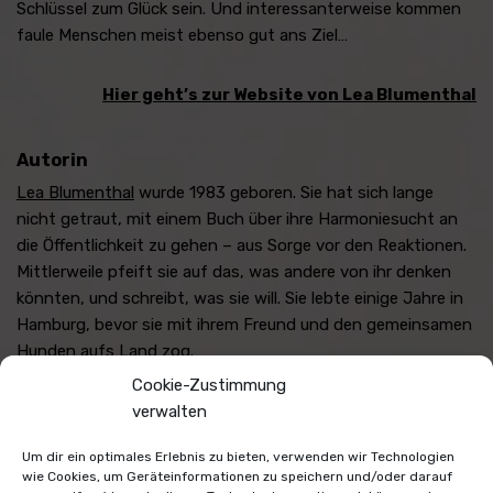
Schlüssel zum Glück sein. Und interessanterweise kommen
faule Menschen meist ebenso gut ans Ziel…
Hier geht’s zur Website von Lea Blumenthal
Autorin
Lea Blumenthal
wurde 1983 geboren. Sie hat sich lange
nicht getraut, mit einem Buch über ihre Harmoniesucht an
die Öffentlichkeit zu gehen – aus Sorge vor den Reaktionen.
Mittlerweile pfeift sie auf das, was andere von ihr denken
könnten, und schreibt, was sie will. Sie lebte einige Jahre in
Hamburg, bevor sie mit ihrem Freund und den gemeinsamen
Hunden aufs Land zog.
Cookie-Zustimmung
verwalten
Klicke hier, um Marketing-Cookies zu
akzeptieren und diesen Inhalt zu
Um dir ein optimales Erlebnis zu bieten, verwenden wir Technologien
aktivieren
wie Cookies, um Geräteinformationen zu speichern und/oder darauf