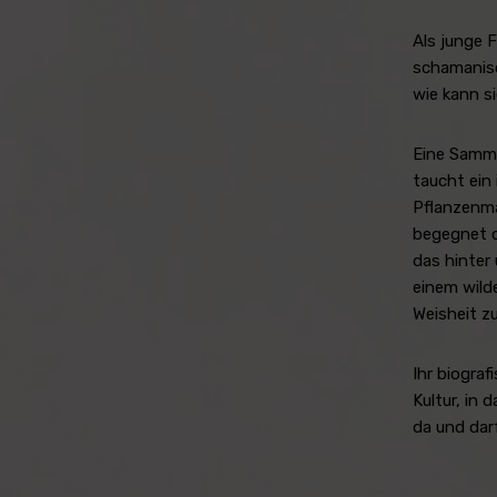
Als junge 
schamanisc
wie kann s
Eine Samml
taucht ein 
Pflanzenma
begegnet d
das hinter
einem wilde
Weisheit zu
Ihr biogra
Kultur, in 
da und dar