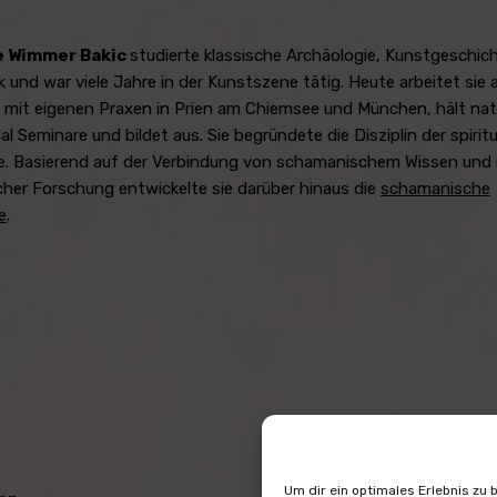
e Wimmer Bakic
studierte klassische Archäologie, Kunstgeschic
 und war viele Jahre in der Kunstszene tätig. Heute arbeitet sie a
mit eigenen Praxen in Prien am Chiemsee und München, hält nat
al Seminare und bildet aus. Sie begründete die Disziplin der spiritu
e. Basierend auf der Verbindung von schamanischem Wissen und
cher Forschung entwickelte sie darüber hinaus die
schamanische
e
.
Um dir ein optimales Erlebnis zu