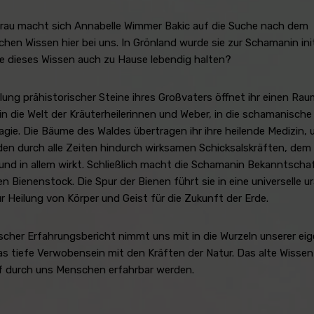
Frau macht sich Annabelle Wimmer Bakic auf die Suche nach dem
hen Wissen hier bei uns. In Grönland wurde sie zur Schamanin init
ie dieses Wissen auch zu Hause lebendig halten?
ung prähistorischer Steine ihres Großvaters öffnet ihr einen Raum
in die Welt der Kräuterheilerinnen und Weber, in die schamanische
gie. Die Bäume des Waldes übertragen ihr ihre heilende Medizin, 
en durch alle Zeiten hindurch wirksamen Schicksalskräften, de
 und in allem wirkt. Schließlich macht die Schamanin Bekanntscha
n Bienenstock. Die Spur der Bienen führt sie in eine universelle ur
r Heilung von Körper und Geist für die Zukunft der Erde.
fischer Erfahrungsbericht nimmt uns mit in die Wurzeln unserer ei
das tiefe Verwobensein mit den Kräften der Natur. Das alte Wissen
f durch uns Menschen erfahrbar werden.