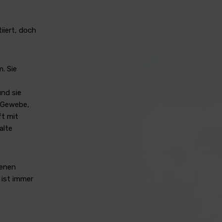
iiert, doch
. Sie
und sie
m Gewebe,
ft mit
alte
genen
 ist immer