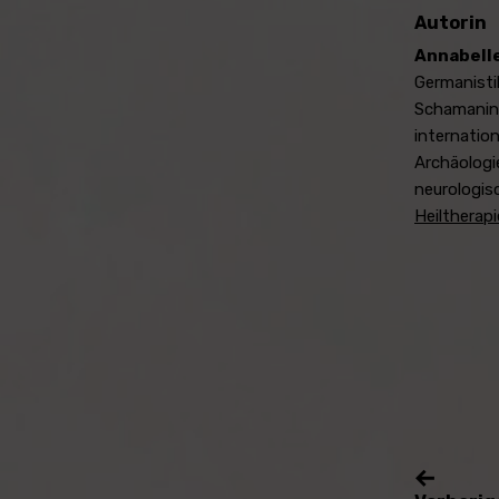
Autorin
Annabell
Germanistik
Schamanin 
internation
Archäologi
neurologis
Heiltherapi