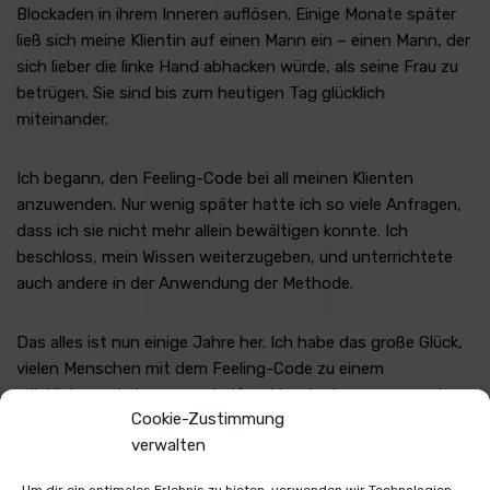
Blockaden in ihrem Inneren auflösen. Einige Monate später
ließ sich meine Klientin auf einen Mann ein – einen Mann, der
sich lieber die linke Hand abhacken würde, als seine Frau zu
betrügen. Sie sind bis zum heutigen Tag glücklich
miteinander.
Ich begann, den Feeling-Code bei all meinen Klienten
anzuwenden. Nur wenig später hatte ich so viele Anfragen,
dass ich sie nicht mehr allein bewältigen konnte. Ich
beschloss, mein Wissen weiterzugeben, und unterrichtete
auch andere in der Anwendung der Methode.
Das alles ist nun einige Jahre her. Ich habe das große Glück,
vielen Menschen mit dem Feeling-Code zu einem
glücklicheren Leben zu verhelfen. Manche kommen nur ein
Cookie-Zustimmung
einziges Mal, viele immer wieder. Einigen helfe ich in Bezug
verwalten
auf ganz konkrete Fragestellungen, andere wünschen sich
eine generelle „Bestandsaufnahme“. Jeder Klient ist