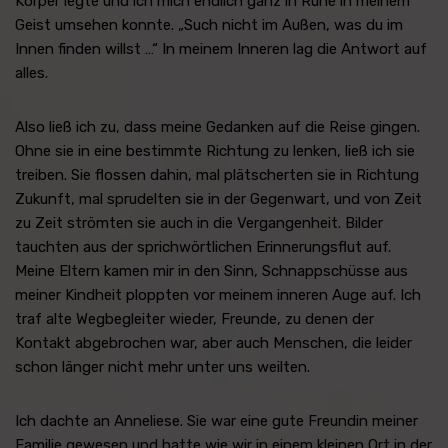
Körper legte und ich mich endlich ganz in Ruhe in meinem
Geist umsehen konnte. „Such nicht im Außen, was du im
Innen finden willst …“ In meinem Inneren lag die Antwort auf
alles.
Also ließ ich zu, dass meine Gedanken auf die Reise gingen.
Ohne sie in eine bestimmte Richtung zu lenken, ließ ich sie
treiben. Sie flossen dahin, mal plätscherten sie in Richtung
Zukunft, mal sprudelten sie in der Gegenwart, und von Zeit
zu Zeit strömten sie auch in die Vergangenheit. Bilder
tauchten aus der sprichwörtlichen Erinnerungsflut auf.
Meine Eltern kamen mir in den Sinn, Schnappschüsse aus
meiner Kindheit ploppten vor meinem inneren Auge auf. Ich
traf alte Wegbegleiter wieder, Freunde, zu denen der
Kontakt abgebrochen war, aber auch Menschen, die leider
schon länger nicht mehr unter uns weilten.
Ich dachte an Anneliese. Sie war eine gute Freundin meiner
Familie gewesen und hatte wie wir in einem kleinen Ort in der