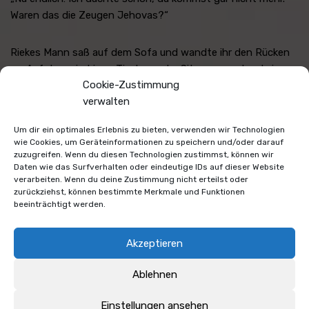
Waren das die Zeugen Jehovas?“
Riekes Mann saß auf dem Sofa und wandte ihr den Rücken
zu. Auf dem niedrigen Tisch vor der Sitzgruppe stand ein
Cookie-Zustimmung
Sektkübel, aus dem der Hals einer Champagnerflasche ragte.
verwalten
Daneben erkannte Rieke zwei schmale Sektflöten, in denen
die goldene Flüssigkeit perlte.
Um dir ein optimales Erlebnis zu bieten, verwenden wir Technologien
wie Cookies, um Geräteinformationen zu speichern und/oder darauf
zuzugreifen. Wenn du diesen Technologien zustimmst, können wir
Ein Gedanke schob sich in Riekes Bewusstsein. Er erklang
Daten wie das Surfverhalten oder eindeutige IDs auf dieser Website
leise, gedämpft, dann wurde er lauter, klarer. Als hätte Rieke
verarbeiten. Wenn du deine Zustimmung nicht erteilst oder
zuerst die falsche Frequenz eingestellt und deswegen am
zurückziehst, können bestimmte Merkmale und Funktionen
beeinträchtigt werden.
Regler gespielt. Jetzt wurde er verständlich.
Gustav betrügt mich. Mit meiner Assistentin.
Akzeptieren
Ablehnen
Sie spürte ein Ziehen in der Brust, als die Gewissheit mit aller
Macht zuschlug. Dann fiel ihr linkes Ohr zu. Von einer
Einstellungen ansehen